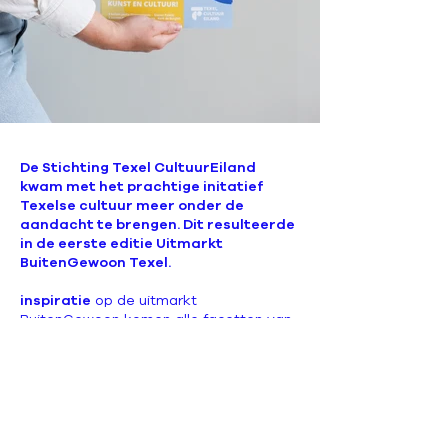
De Stichting Texel CultuurEiland
kwam met het prachtige initatief
Texelse cultuur meer onder de
aandacht te brengen. Dit resulteerde
in de eerste editie Uitmarkt
BuitenGewoon Texel.
inspiratie
op de uitmarkt
BuitenGewoon komen alle facetten van
de Texelse cultuur samen. Van kunst,
toneel en dans tot alle evenementen
die jaarrond plaatsvinden.
BuitenGewoon verzameld alle
bouwstenen die samen de Texelse
cultuur vormen. Dit is de inspiratie