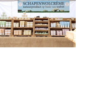
De Noordkroon is een echt
familiebedrijf welke inmiddels in
handen is van Rik, de zoon van Renske.
Met de overname zijn de producten in
een modern jasje gestoken.
inspiratie
toegankelijkheid is hierin het
key-word. De content fotografie moet
het gevoel van een familiebedrijf
behouden maar met een frisse en
moderne uitstraling.